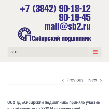
Skip
to
content
Go to...
Previous
Next
ООО ТД «Сибирский подшипник» приняло участие
в конференции на XXIX Международной